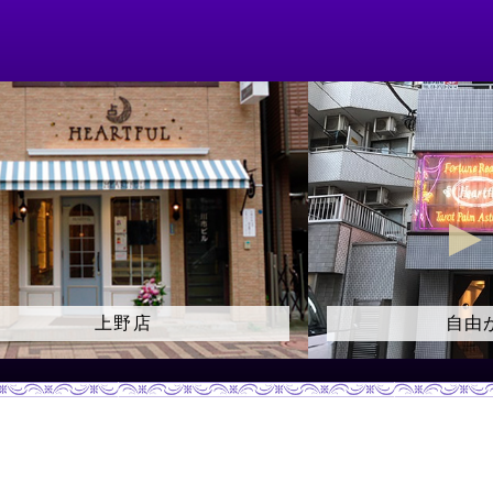
自由が丘店
御徒