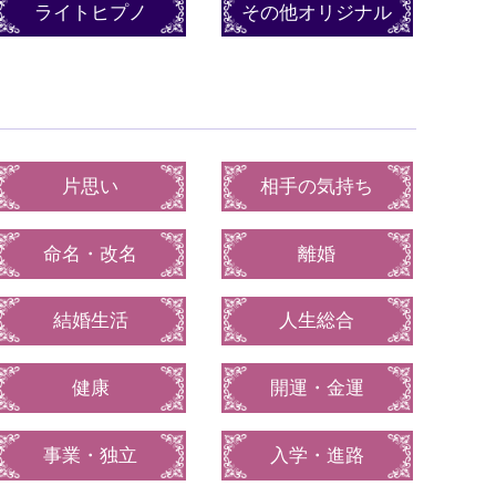
ライトヒプノ
その他オリジナル
片思い
相手の気持ち
命名・改名
離婚
結婚生活
人生総合
健康
開運・金運
事業・独立
入学・進路