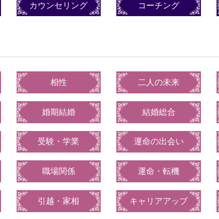
カウンセリング
コーチング
相性
二人の未来
婚期結婚
結婚総合
受験・学業
運命の出会い
職場関係
運命・転機
引越・家相
キャリアアップ