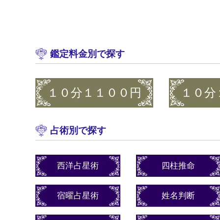
鑑定料金別で探す
１０分１１００円
１０分
占術別で探す
西洋占星術
四柱推命
宿曜占星術
姓名判断