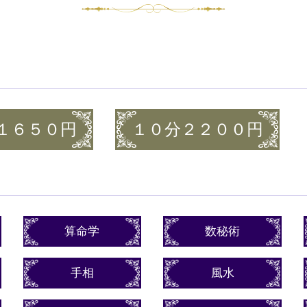
１６５０円
１０分２２００円
算命学
数秘術
手相
風水