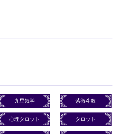
九星気学
紫微斗数
心理タロット
タロット