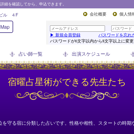
ル詳細を確認してから、申込できます。
屋ビル ４F
会社概要
個人情
Map
占い師一覧
出演スケジュール
宿曜占星術ができる先生たち
位を守る宿に分類した占いです。性格や相性、スタートの時期