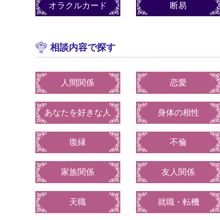
オラクルカード
断易
相談内容で探す
人間関係
恋愛
あなたを好きな人
身体の相性
復縁
不倫
家族関係
友人関係
天職
就職・転機