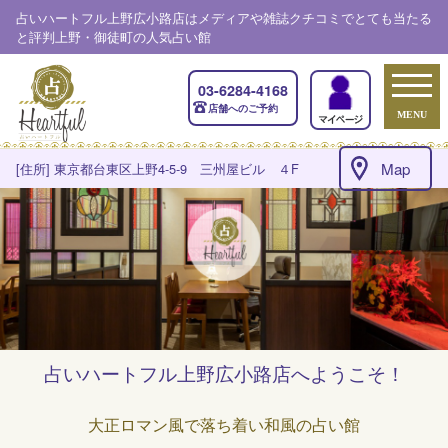
占いハートフル上野広小路店はメディアや雑誌クチコミでとても当たる
と評判上野・御徒町の人気占い館
03-6284-4168
店舗へのご予約
MENU
Map
[住所] 東京都台東区上野4-5-9 三州屋ビル ４F
占いハートフル上野広小路店へようこそ！
大正ロマン風で落ち着い和風の占い館